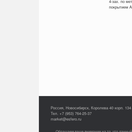
4-зах. по ме
покрытием Al
Россия, Новосибирск, Королева 40 корп. 134
Тел. +7 (953) 764-25-37
market@esfero.ru
Обращаем ваше внимание на то, что данный 