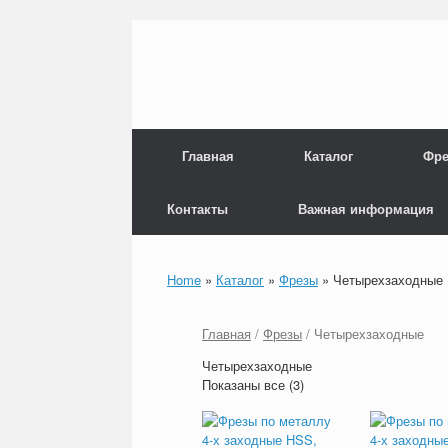
Перейти
к
содержанию
Главная
Каталог
Фре
Контакты
Важная информация
Home
»
Каталог
»
Фрезы
»
Четырехзаходные
Главная
/
Фрезы
/ Четырехзаходные
Четырехзаходные
Показаны все (3)