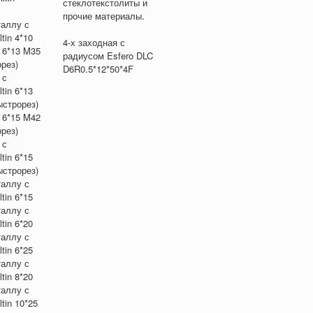
стеклотекстолиты и
прочие материалы.
таллу с
tin 4*10
4-х заходная с
o 6*13 M35
радиусом Esfero DLC
рез)
D6R0.5*12*50*4F
 с
tin 6*13
строрез)
o 6*15 M42
рез)
 с
tin 6*15
строрез)
таллу с
tin 6*15
таллу с
tin 6*20
таллу с
tin 6*25
таллу с
tin 8*20
таллу с
tin 10*25