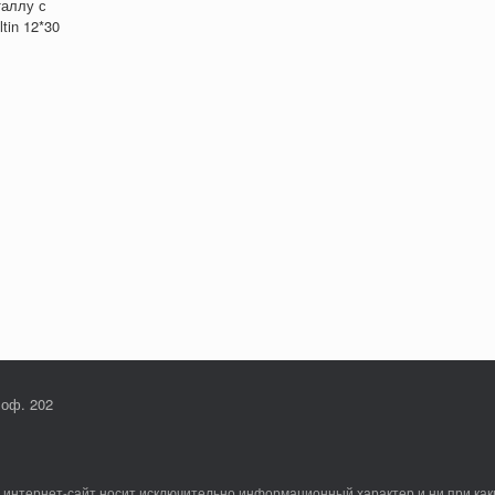
таллу с
tin 12*30
 оф. 202
интернет-сайт носит исключительно информационный характер и ни при как