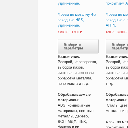
Фрезы по металлу 4-х
Фрезы по ме
заходные HSS,
заходные с 
удлиненные.
AlTIN.
Диапазон
1 830
₽
–
1 900
₽
450
₽
–
3 300
₽
цен:
Этот
1
товар
Выберите
Выберит
830 ₽
параметры
парамет
имеет
–
несколько
1
Назначение:
Назначение
900 ₽
вариаций.
Раскрой, фрезеровка,
Раскрой, фр
Опции
выборка пазов,
выборка паз
можно
чистовая и черновая
чистовая и 
выбрать
обработка металла,
обработка м
на
пенопласта и т. д.
т. д.
странице
товара.
Обрабатываемые
Обрабатыв
материалы:
материалы:
ABS, композитные
Сталь, цвет
материалы, цветные
металлы и п
металлы, дерево,
ДСП, МДФ, ПВХ,
4-зах. по ме
фанера и пр.
покрытием A