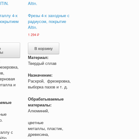
таллу 4-х
Фрезы 4-х заходные с
покрытием
радиусом, покрытие
Altin.
Диапазон
1 294
₽
цен:
Этот
450 ₽
товар
е
В корзину
–
ры
имеет
3
Материал:
несколько
300 ₽
:
Твердый сплав
вариаций.
езеровка,
Опции
ов,
Назначение:
можно
черновая
Раскрой, фрезеровка,
выбрать
еталла и
выборка пазов и т. д.
на
странице
Обрабатываемые
товара.
аемые
материалы:
Алюминий,
ные
р.
цветные
металлы, пластик,
таллу с
древесина,
ltin