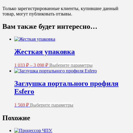
Только зарегистрированные клиенты, купившие данный
товар, могут публиковать отзывы.
Вам также будет интересно…
Жесткая упаковка
Диапазон
Этот
1 033
₽
–
3 098
₽
Выберите параметры
цен:
товар
1
имеет
несколько
033 ₽
Заглушка портального профиля
вариаций.
–
Esfero
Опции
3
можно
098 ₽
выбрать
Этот
1 569
₽
Выберите параметры
на
товар
странице
имеет
Похожие
товара.
несколько
вариаций.
Опции