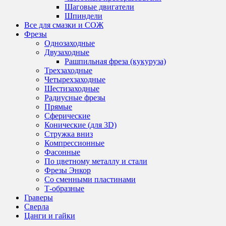
Шаговые двигатели
Шпиндели
Все для смазки и СОЖ
Фрезы
Однозаходные
Двузаходные
Рашпильная фреза (кукуруза)
Трехзаходные
Четырехзаходные
Шестизаходные
Радиусные фрезы
Прямые
Сферические
Конические (для 3D)
Стружка вниз
Компрессионные
Фасонные
По цветному металлу и стали
Фрезы Энкор
Со сменными пластинами
Т-образные
Граверы
Сверла
Цанги и гайки