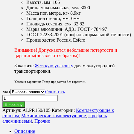
Высота, мм- 105
24
Длина максимальная, мм- 3000
650 ₽
Масса пог. метра, кг- 8,9кг
Толщина стенки, мм- 6мм
Площадь сечения, см- 32,82
Марка алюминия- АД31 ГОСТ 4784-97
ГОСТ 22233-2001 (профиль нормальной точности)
Производство Россия, Esfero
Внимание! Допускаются небольшие потертости и
царапины(не являются браком)!
Закажите
Жесткую упаковку
для междугородней
транспортировки.
Условия гарантии: Товар продается без гарантии.
м/п
Очистить
Количество
товара
В корзину
Алюминиевый
Артикул:
ALPR150/105
Категории:
Комплектующие к
станочный
станкам
,
Механические комплектующие
,
Профиль
профиль
алюминиевый
,
Прочие
для
портальных
Описание