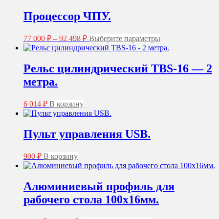
можно
выбрать
Процессор ЧПУ.
на
странице
Диапазон
Этот
77 000
₽
–
92 498
₽
Выберите параметры
товара.
цен:
товар
77
имеет
несколько
000 ₽
Рельс цилиндрический TBS-16 — 2
вариаций.
–
метра.
Опции
92
можно
498 ₽
выбрать
6 014
₽
В корзину
на
странице
товара.
Пульт управления USB.
900
₽
В корзину
Алюминиевый профиль для
рабочего стола 100х16мм.