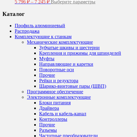
Диапазон
Этот
5 796
₽
–
7 245
₽
Выберите параметры
цен:
товар
5
имеет
Каталог
несколько
796 ₽
вариаций.
–
Профиль алюминиевый
Опции
7
Распродажа
можно
245 ₽
Комплектующие к станкам
выбрать
Механические комплектующие
на
Зубчатые шкивы и шестерни
странице
Крепления и прижимы для шпинделей
товара.
Муфты
Направляющие и каретки
Поворотные оси
Прочие
Рейки и редуктора
Шарико-винтовые пары (ШВП)
Программное обеспечение
Электронные комплектующие
Блоки питания
Драйвера
Кабель и кабель-канал
Контроллеры
Прочие
Разъемы
Частотные преобразователи