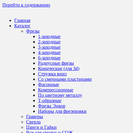
Перейти к содержанию
Главная
Каталог
Фрезы
1-заходные
2-заходные
3-заходные
4-заходные
6-заходные
Радиусные фрезы
Конические (для 3d)
Стружка вниз
Со сменными пластинами
Фасонные
Компрессионные
По цветному металлу
Т-образные
Фрезы Энкор
Наборы для фрезеровки
Граверы
Сверла
Цанги и Гайки
Все для смазки и СОЖ