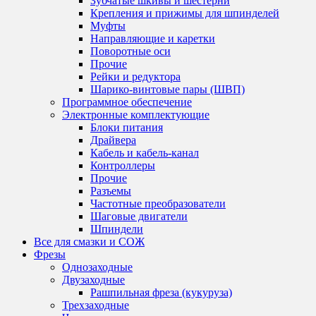
Зубчатые шкивы и шестерни
Крепления и прижимы для шпинделей
Муфты
Направляющие и каретки
Поворотные оси
Прочие
Рейки и редуктора
Шарико-винтовые пары (ШВП)
Программное обеспечение
Электронные комплектующие
Блоки питания
Драйвера
Кабель и кабель-канал
Контроллеры
Прочие
Разъемы
Частотные преобразователи
Шаговые двигатели
Шпиндели
Все для смазки и СОЖ
Фрезы
Однозаходные
Двузаходные
Рашпильная фреза (кукуруза)
Трехзаходные