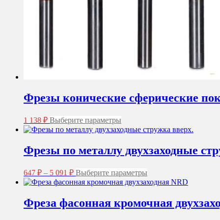
Фрезы конические сферические пок
Этот
1 138
₽
Выберите параметры
товар
имеет
несколько
Фрезы по металлу двухзаходные стр
вариаций.
Опции
Диапазон
Этот
можно
647
₽
–
5 091
₽
Выберите параметры
цен:
товар
выбрать
имеет
на
647 ₽
несколько
странице
–
Фреза фасонная кромочная двухзах
вариаций.
товара.
5
Опции
091 ₽