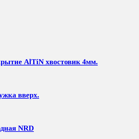
рытие AlTiN хвостовик 4мм.
ужка вверх.
одная NRD