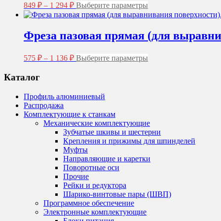
Диапазон
Этот
можно
849
₽
–
1 294
₽
Выберите параметры
цен:
товар
выбрать
имеет
на
849 ₽
несколько
странице
–
Фреза пазовая прямая (для выравни
вариаций.
товара.
1
Опции
294 ₽
Диапазон
Этот
можно
575
₽
–
1 136
₽
Выберите параметры
цен:
товар
выбрать
имеет
на
575 ₽
Каталог
несколько
странице
–
вариаций.
товара.
1
Профиль алюминиевый
Опции
136 ₽
Распродажа
можно
Комплектующие к станкам
выбрать
Механические комплектующие
на
Зубчатые шкивы и шестерни
странице
Крепления и прижимы для шпинделей
товара.
Муфты
Направляющие и каретки
Поворотные оси
Прочие
Рейки и редуктора
Шарико-винтовые пары (ШВП)
Программное обеспечение
Электронные комплектующие
Блоки питания