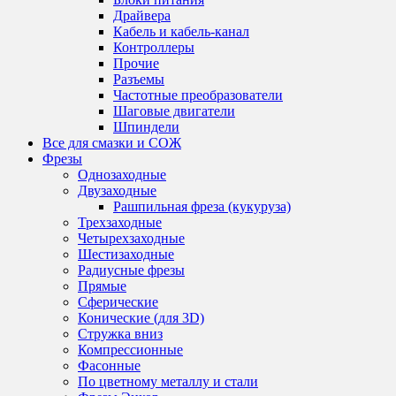
Драйвера
Кабель и кабель-канал
Контроллеры
Прочие
Разъемы
Частотные преобразователи
Шаговые двигатели
Шпиндели
Все для смазки и СОЖ
Фрезы
Однозаходные
Двузаходные
Рашпильная фреза (кукуруза)
Трехзаходные
Четырехзаходные
Шестизаходные
Радиусные фрезы
Прямые
Сферические
Конические (для 3D)
Стружка вниз
Компрессионные
Фасонные
По цветному металлу и стали