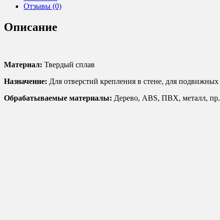
CMT950.001.11
Отзывы (0)
(S=8
D=11
Описание
I=11)
Материал:
Твердый сплав
Назначение:
Для отверстий крепления в стене, для подвижных с
Обрабатываемые материалы:
Дерево, ABS, ПВХ, металл, пр.