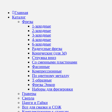
Перейти
к
Главная
содержанию
Каталог
Фрезы
1-заходные
2-заходные
3-заходные
4-заходные
6-заходные
Радиусные фрезы
Конические (для 3d)
Стружка вниз
Со сменными пластинами
Фасонные
Компрессионные
По цветному металлу
Т-образные
Фрезы Энкор
Наборы для фрезеровки
Граверы
Сверла
Цанги и Гайки
Все для смазки и СОЖ
Комплектующие к станкам