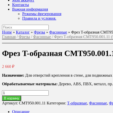
Мой аккаунт
Контакты
Важная информация
Режимы фрезерования
Правила и условия.
Поиск
по:
Home
»
Каталог
»
Фрезы
»
Фасонные
»
Фрез T-образная CMT950
Главная
/
Фрезы
/
Фасонные
/ Фрез T-образная CMT950.001.11 (
Фрез T-образная CMT950.001.1
2 660
₽
Назначение:
Для отверстий крепления в стене, для подвижных с
Обрабатываемые материалы:
Дерево, ABS, ПВХ, металл, пр.
Количество
товара
В корзину
Фрез
Артикул:
CMT950.001.11
Категории:
Т-образные
,
Фасонные
,
Ф
T-
образная
Описание