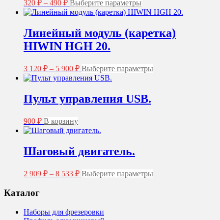
Диапазон
Этот
320
₽
–
490
₽
Выберите параметры
цен:
товар
имеет
320 ₽
несколько
–
Линейный модуль (каретка)
вариаций.
490 ₽
HIWIN HGH 20.
Опции
можно
выбрать
Диапазон
Этот
3 120
₽
–
5 900
₽
Выберите параметры
на
цен:
товар
странице
3
имеет
товара.
несколько
120 ₽
Пульт управления USB.
вариаций.
–
Опции
5
можно
900
₽
В корзину
900 ₽
выбрать
на
странице
Шаговый двигатель.
товара.
Диапазон
Этот
2 909
₽
–
8 533
₽
Выберите параметры
цен:
товар
2
имеет
Каталог
несколько
909 ₽
вариаций.
–
Наборы для фрезеровки
Опции
8