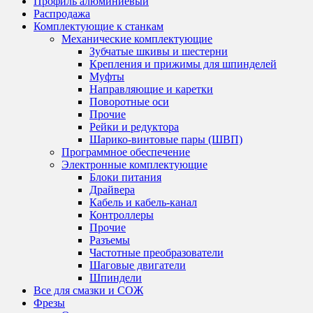
Профиль алюминиевый
можно
533 ₽
Распродажа
выбрать
Комплектующие к станкам
на
Механические комплектующие
странице
Зубчатые шкивы и шестерни
товара.
Крепления и прижимы для шпинделей
Муфты
Направляющие и каретки
Поворотные оси
Прочие
Рейки и редуктора
Шарико-винтовые пары (ШВП)
Программное обеспечение
Электронные комплектующие
Блоки питания
Драйвера
Кабель и кабель-канал
Контроллеры
Прочие
Разъемы
Частотные преобразователи
Шаговые двигатели
Шпиндели
Все для смазки и СОЖ
Фрезы