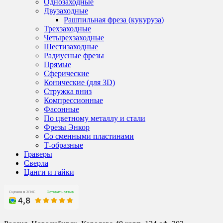
Однозаходные
Двузаходные
Рашпильная фреза (кукуруза)
Трехзаходные
Четырехзаходные
Шестизаходные
Радиусные фрезы
Прямые
Сферические
Конические (для 3D)
Стружка вниз
Компрессионные
Фасонные
По цветному металлу и стали
Фрезы Энкор
Со сменными пластинами
Т-образные
Граверы
Сверла
Цанги и гайки