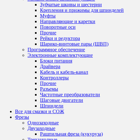
странице
Зубчатые шкивы и шестерни
товара.
Крепления и прижимы для шпинделей
Муфты
Направляющие и каретки
Поворотные оси
Прочие
Рейки и редуктора
Шарико-винтовые пары (ШВП)
Программное обеспечение
Электронные комплектующие
Блоки питания
Драйвера
Кабель и кабель-канал
Контроллеры
Прочие
Разъемы
Частотные преобразователи
Шаговые двигатели
Шпиндели
Все для смазки и СОЖ
Фрезы
Однозаходные
Двузаходные
Рашпильная фреза (кукуруза)
Трехзаходные