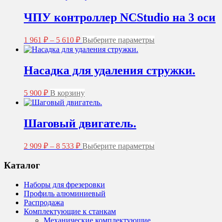
ЧПУ контроллер NCStudio на 3 оси
Диапазон
Этот
1 961
₽
–
5 610
₽
Выберите параметры
цен:
товар
1
имеет
несколько
961 ₽
Насадка для удаления стружки.
вариаций.
–
Опции
5
можно
5 900
₽
В корзину
610 ₽
выбрать
на
странице
Шаговый двигатель.
товара.
Диапазон
Этот
2 909
₽
–
8 533
₽
Выберите параметры
цен:
товар
2
имеет
Каталог
несколько
909 ₽
вариаций.
–
Наборы для фрезеровки
Опции
8
Профиль алюминиевый
можно
533 ₽
Распродажа
выбрать
Комплектующие к станкам
на
Механические комплектующие