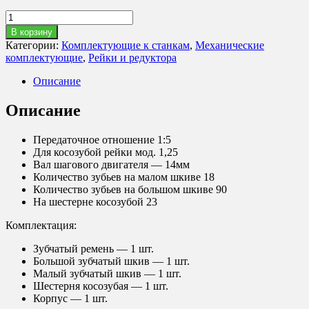
Количество
товара
В корзину
Редуктор
Категории:
Комплектующие к станкам
,
Механические
ременной
комплектующие
,
Рейки и редуктора
для
косозубой
Описание
рейки
(1:5)
Описание
в
корпусе.
Передаточное отношение 1:5
Для косозубой рейки мод. 1,25
Вал шагового двигателя — 14мм
Количество зубьев на малом шкиве 18
Количество зубьев на большом шкиве 90
На шестерне косозубой 23
Комплектация:
Зубчатый ремень — 1 шт.
Большой зубчатый шкив — 1 шт.
Малый зубчатый шкив — 1 шт.
Шестерня косозубая — 1 шт.
Корпус — 1 шт.