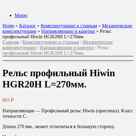
Перейти
к
Меню
содержанию
Home
»
Каталог
»
Комплектующие к станкам
»
Механические
комплектующие
»
Направляющие и каретки
»
Рельс
профильный Hiwin HGR20H L=270мм.
Главная
/
Комплектующие к станкам
/
Механические
комплектующие
/
Направляющие и каретки
/ Рельс
профильный Hiwin HGR20H L=270мм.
Рельс профильный Hiwin
HGR20H L=270мм.
863
₽
Направляющая — Профильный рельс
Hiwin
(оригинал). Класс
точности С
.
Длина 270 мм., может отличаться в большую сторону.