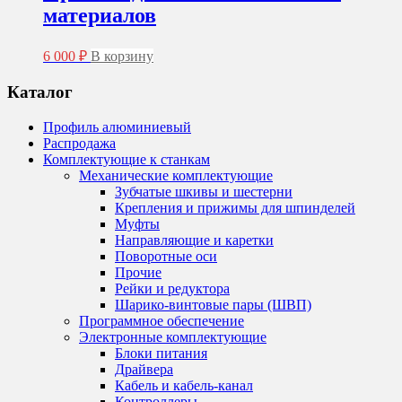
–
материалов
Опции
7
можно
245 ₽
выбрать
6 000
₽
В корзину
на
странице
Каталог
товара.
Профиль алюминиевый
Распродажа
Комплектующие к станкам
Механические комплектующие
Зубчатые шкивы и шестерни
Крепления и прижимы для шпинделей
Муфты
Направляющие и каретки
Поворотные оси
Прочие
Рейки и редуктора
Шарико-винтовые пары (ШВП)
Программное обеспечение
Электронные комплектующие
Блоки питания
Драйвера
Кабель и кабель-канал
Контроллеры