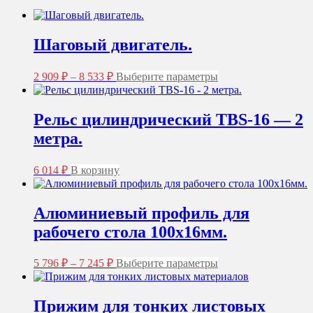
Шаговый двигатель.
Диапазон
Этот
2 909
₽
–
8 533
₽
Выберите параметры
цен:
товар
2
имеет
несколько
909 ₽
Рельс цилиндрический TBS-16 — 2
вариаций.
–
метра.
Опции
8
можно
533 ₽
выбрать
6 014
₽
В корзину
на
странице
товара.
Алюминиевый профиль для
рабочего стола 100х16мм.
Диапазон
Этот
5 796
₽
–
7 245
₽
Выберите параметры
цен:
товар
5
имеет
несколько
796 ₽
Прижим для тонких листовых
вариаций.