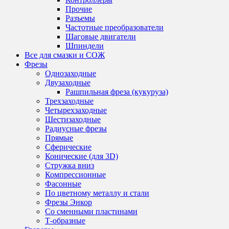
Прочие
Разъемы
Частотные преобразователи
Шаговые двигатели
Шпиндели
Все для смазки и СОЖ
Фрезы
Однозаходные
Двузаходные
Рашпильная фреза (кукуруза)
Трехзаходные
Четырехзаходные
Шестизаходные
Радиусные фрезы
Прямые
Сферические
Конические (для 3D)
Стружка вниз
Компрессионные
Фасонные
По цветному металлу и стали
Фрезы Энкор
Со сменными пластинами
Т-образные