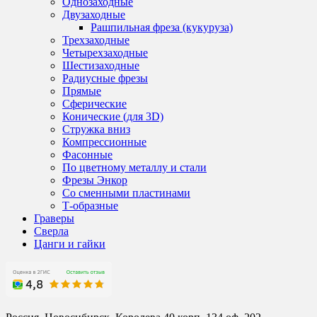
Однозаходные
Двузаходные
Рашпильная фреза (кукуруза)
Трехзаходные
Четырехзаходные
Шестизаходные
Радиусные фрезы
Прямые
Сферические
Конические (для 3D)
Стружка вниз
Компрессионные
Фасонные
По цветному металлу и стали
Фрезы Энкор
Со сменными пластинами
Т-образные
Граверы
Сверла
Цанги и гайки