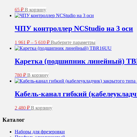
65
₽
В корзину
ЧПУ контроллер NCStudio на 3 оси
Диапазон
Этот
1 961
₽
–
5 610
₽
Выберите параметры
цен:
товар
1
имеет
несколько
961 ₽
Каретка (подшипник линейный) T
вариаций.
–
Опции
5
можно
780
₽
В корзину
610 ₽
выбрать
на
странице
Кабель-канал гибкий (кабелеукладч
товара.
2 480
₽
В корзину
Каталог
Наборы для фрезеровки