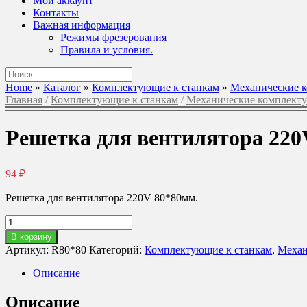
Мой аккаунт
Контакты
Важная информация
Режимы фрезерования
Правила и условия.
Поиск
по:
Home
»
Каталог
»
Комплектующие к станкам
»
Механические 
Главная
/
Комплектующие к станкам
/
Механические комплект
Решетка для вентилятора 220
94
₽
Решетка для вентилятора 220V 80*80мм.
Количество
товара
В корзину
Решетка
Артикул:
R80*80
Категорий:
Комплектующие к станкам
,
Механ
для
вентилятора
Описание
220V
80*80мм.
Описание