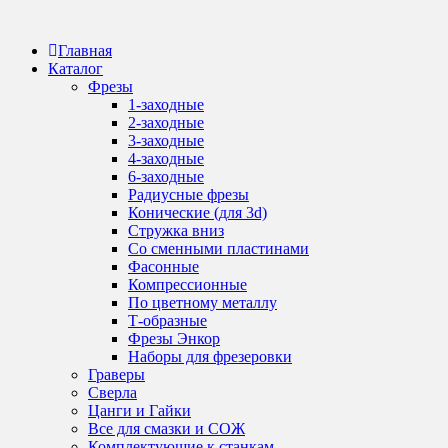
Перейти
к
Главная
содержанию
Каталог
Фрезы
1-заходные
2-заходные
3-заходные
4-заходные
6-заходные
Радиусные фрезы
Конические (для 3d)
Стружка вниз
Со сменными пластинами
Фасонные
Компрессионные
По цветному металлу
Т-образные
Фрезы Энкор
Наборы для фрезеровки
Граверы
Сверла
Цанги и Гайки
Все для смазки и СОЖ
Комплектующие к станкам