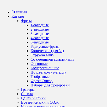
Перейти
к
Главная
содержанию
Каталог
Фрезы
1-заходные
2-заходные
3-заходные
4-заходные
6-заходные
Радиусные фрезы
Конические (для 3d)
Стружка вниз
Со сменными пластинами
Фасонные
Компрессионные
По цветному металлу
Т-образные
Фрезы Энкор
Наборы для фрезеровки
Граверы
Сверла
Цанги и Гайки
Все для смазки и СОЖ
Комплектующие к станкам