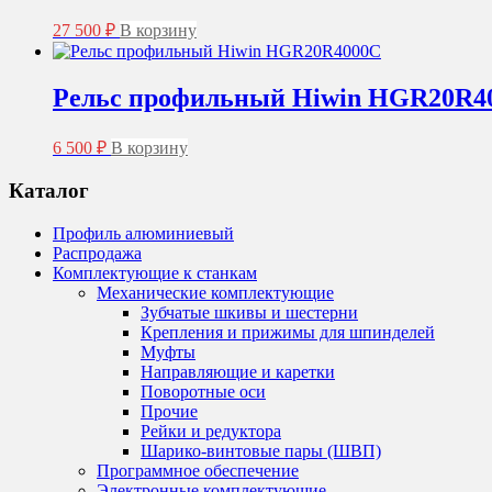
Опции
8
можно
27 500
₽
В корзину
533 ₽
выбрать
на
странице
Рельс профильный Hiwin HGR20R4
товара.
6 500
₽
В корзину
Каталог
Профиль алюминиевый
Распродажа
Комплектующие к станкам
Механические комплектующие
Зубчатые шкивы и шестерни
Крепления и прижимы для шпинделей
Муфты
Направляющие и каретки
Поворотные оси
Прочие
Рейки и редуктора
Шарико-винтовые пары (ШВП)
Программное обеспечение
Электронные комплектующие