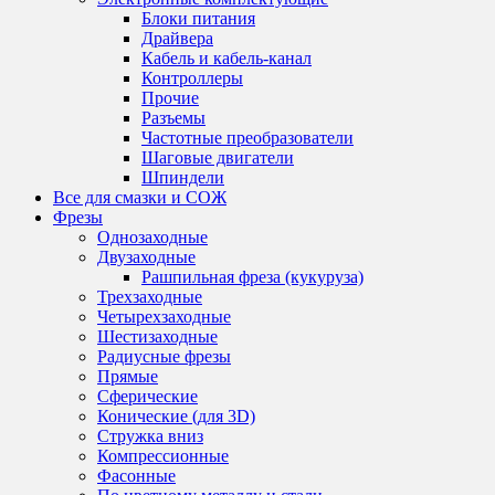
Блоки питания
Драйвера
Кабель и кабель-канал
Контроллеры
Прочие
Разъемы
Частотные преобразователи
Шаговые двигатели
Шпиндели
Все для смазки и СОЖ
Фрезы
Однозаходные
Двузаходные
Рашпильная фреза (кукуруза)
Трехзаходные
Четырехзаходные
Шестизаходные
Радиусные фрезы
Прямые
Сферические
Конические (для 3D)
Стружка вниз
Компрессионные
Фасонные