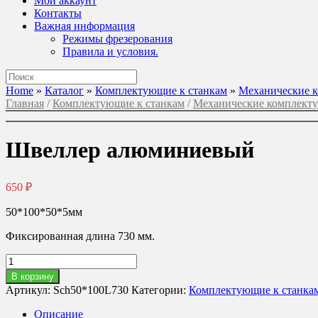
Мой аккаунт
Контакты
Важная информация
Режимы фрезерования
Правила и условия.
Поиск
по:
Home
»
Каталог
»
Комплектующие к станкам
»
Механические 
Главная
/
Комплектующие к станкам
/
Механические комплект
Швеллер алюминиевый
650
₽
50*100*50*5мм
Фиксированная длина 730 мм.
Количество
товара
В корзину
Швеллер
Артикул:
Sch50*100L730
Категории:
Комплектующие к станка
алюминиевый
Описание