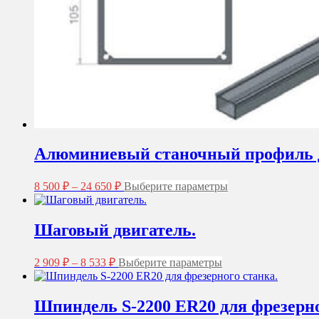
Алюминиевый станочный профиль д
Диапазон
Этот
8 500
₽
–
24 650
₽
Выберите параметры
цен:
товар
8
имеет
несколько
500 ₽
Шаговый двигатель.
вариаций.
–
Опции
24
Диапазон
Этот
можно
2 909
₽
–
8 533
₽
Выберите параметры
650 ₽
цен:
товар
выбрать
2
имеет
на
несколько
странице
909 ₽
Шпиндель S-2200 ER20 для фрезерно
вариаций.
товара.
–