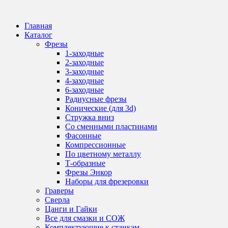
Перейти
к
Главная
содержанию
Каталог
Фрезы
1-заходные
2-заходные
3-заходные
4-заходные
6-заходные
Радиусные фрезы
Конические (для 3d)
Стружка вниз
Со сменными пластинами
Фасонные
Компрессионные
По цветному металлу
Т-образные
Фрезы Энкор
Наборы для фрезеровки
Граверы
Сверла
Цанги и Гайки
Все для смазки и СОЖ
Комплектующие к станкам