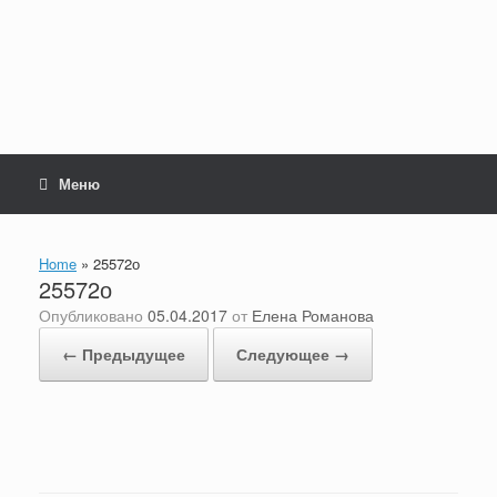
Перейти
к
содержанию
Меню
Home
»
25572о
25572о
Опубликовано
05.04.2017
от
Елена Романова
← Предыдущее
Следующее →