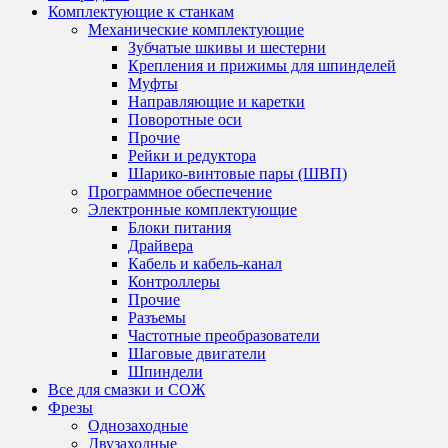
можно
245 ₽
Комплектующие к станкам
выбрать
Механические комплектующие
на
Зубчатые шкивы и шестерни
странице
Крепления и прижимы для шпинделей
товара.
Муфты
Направляющие и каретки
Поворотные оси
Прочие
Рейки и редуктора
Шарико-винтовые пары (ШВП)
Программное обеспечение
Электронные комплектующие
Блоки питания
Драйвера
Кабель и кабель-канал
Контроллеры
Прочие
Разъемы
Частотные преобразователи
Шаговые двигатели
Шпиндели
Все для смазки и СОЖ
Фрезы
Однозаходные
Двузаходные