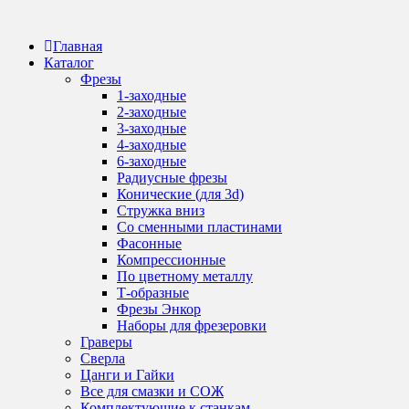
Перейти
к
Главная
содержанию
Каталог
Фрезы
1-заходные
2-заходные
3-заходные
4-заходные
6-заходные
Радиусные фрезы
Конические (для 3d)
Стружка вниз
Со сменными пластинами
Фасонные
Компрессионные
По цветному металлу
Т-образные
Фрезы Энкор
Наборы для фрезеровки
Граверы
Сверла
Цанги и Гайки
Все для смазки и СОЖ
Комплектующие к станкам