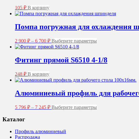
105
₽
В корзину
Помпа погружная для охлаждения 
Диапазон
Этот
2 900
₽
–
6 700
₽
Выберите параметры
цен:
товар
2
имеет
несколько
900 ₽
Фитинг прямой S6510 4-1/8
вариаций.
–
Опции
6
можно
248
₽
В корзину
700 ₽
выбрать
на
странице
Алюминиевый профиль для рабочего
товара.
Диапазон
Этот
5 796
₽
–
7 245
₽
Выберите параметры
цен:
товар
5
имеет
Каталог
несколько
796 ₽
вариаций.
–
Профиль алюминиевый
Опции
7
Распродажа