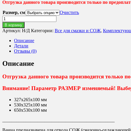
Отгрузка данного товара производится только по предоплат
Размер, см
Очистить
Количество
товара
В корзину
Ванна
Артикул:
Н/Д
Категории:
Все для смазки и СОЖ
,
Комплектующ
для
СОЖ
Описание
Детали
Отзывы (0)
Описание
Отгрузка данного товара производится только по
Внимание! Параметр РАЗМЕР изменяемый! Выбер
327х265х100 мм
530х325х100 мм
650х530х100 мм
________________________________________________
Ванна предназначена для отвода СОЖ (смазочно-охлаждающей ж