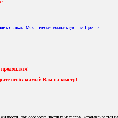
е!
ие к станкам
,
Механические комплектующие
,
Прочие
 предоплате!
ите необходимый Вам параметр!
идкости) при обработке цветных металлов. Устанавливается на 