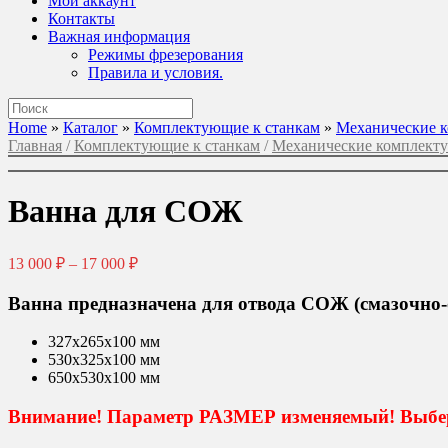
Мой аккаунт
Контакты
Важная информация
Режимы фрезерования
Правила и условия.
Поиск
по:
Home
»
Каталог
»
Комплектующие к станкам
»
Механические 
Главная
/
Комплектующие к станкам
/
Механические комплект
Ванна для СОЖ
Диапазон
13 000
₽
–
17 000
₽
цен:
13
Ванна предназначена для отвода СОЖ (смазочно
000 ₽
–
327х265х100 мм
17
530х325х100 мм
000 ₽
650х530х100 мм
Внимание! Параметр РАЗМЕР изменяемый! Выбер