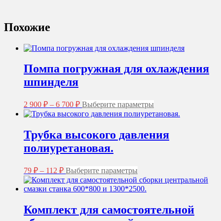
Похожие
Помпа погружная для охлаждения
шпинделя
Диапазон
Этот
2 900
₽
–
6 700
₽
Выберите параметры
цен:
товар
2
имеет
несколько
900 ₽
Трубка высокого давления
вариаций.
–
полиуретановая.
Опции
6
можно
700 ₽
выбрать
Диапазон
Этот
79
₽
–
112
₽
Выберите параметры
на
цен:
товар
странице
имеет
79 ₽
товара.
несколько
–
вариаций.
Комплект для самостоятельной
112 ₽
Опции