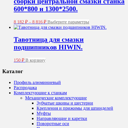
сборки центральной смазки станка
можно
выбрать
600*800 и 1300*2500.
на
странице
Диапазон
Этот
товара.
8 182
₽
–
8 816
₽
Выберите параметры
цен:
товар
8
имеет
несколько
182 ₽
Тавотница для смазки
вариаций.
–
подшипников HIWIN.
Опции
8
можно
816 ₽
выбрать
150
₽
В корзину
на
странице
Каталог
товара.
Профиль алюминиевый
Распродажа
Комплектующие к станкам
Механические комплектующие
Зубчатые шкивы и шестерни
Крепления и прижимы для шпинделей
Муфты
Направляющие и каретки
Поворотные оси