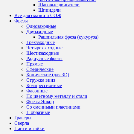
Шаговые двигатели
Шпиндели
Все для смазки и СОЖ
Фрезы
Однозаходные
Двузаходные
Рашпильная фреза (кукуруза)
Трехзаходные
Четырехзаходные
Шестизаходные
Радиусные фрезы
Прямые
Сферические
Конические (для 3D)
Стружка вниз
Компрессионные
Фасонные
По цветному металлу и стали
Фрезы Энкор
Со сменными пластинами
Т-образные
Граверы
Сверла
Цанги и гайки