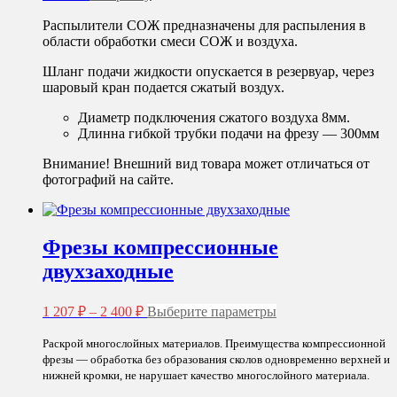
Распылители СОЖ предназначены для распыления в
области обработки смеси СОЖ и воздуха.
Шланг подачи жидкости опускается в резервуар, через
шаровый кран подается сжатый воздух.
Диаметр подключения сжатого воздуха 8мм.
Длинна гибкой трубки подачи на фрезу — 300мм
Внимание! Внешний вид товара может отличаться от
фотографий на сайте.
Фрезы компрессионные
двухзаходные
Диапазон
Этот
1 207
₽
–
2 400
₽
Выберите параметры
цен:
товар
1
имеет
Раскрой многослойных материалов. Преимущества компрессионной
несколько
207 ₽
фрезы — обработка без образования сколов одновременно верхней и
вариаций.
–
нижней кромки, не нарушает качество многослойного материала.
Опции
2