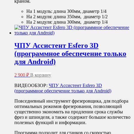
несколько
краном.
–
вариаций.
1
Опции
На 1 модуль: длина 300мм, диаметр 1/4
437 ₽
можно
На 2 модуля: длина 350мм, диаметр 1/2
выбрать
На 2 модуля: длина 300мм, диаметр 1/4
на
странице
товара.
ЧПУ Ассистент Esfero 3D
(программное обеспечение только
для Android)
2 900
₽
В корзину
ВИДЕООБЗОР:
ЧПУ Ассистент Esfero 3D
(программное обеспечение только для Android)
Повседневный инструмент фрезеровщика, для подбора
оптимальных режимов фрезерования, позволяющий
существенно экономить на продлении срока службы
фрез и шпинделя, а также содержит большое количество
полезных функций и информации.
Программа подходит для станков со скоростью