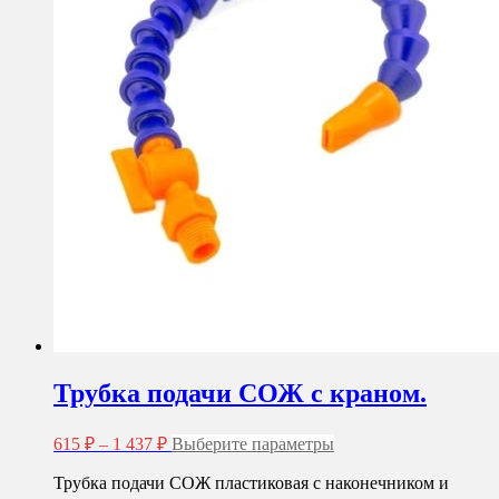
Трубка подачи СОЖ с краном.
Диапазон
Этот
615
₽
–
1 437
₽
Выберите параметры
цен:
товар
имеет
Трубка подачи СОЖ пластиковая с наконечником и
615 ₽