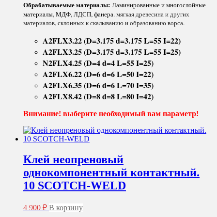
можно
Обрабатываемые материалы:
Ламинированные и многослойные
400 ₽
выбрать
материалы, МДФ, ЛДСП, фанера.
мягкая древесина и других
на
материалов, склонных к скалыванию и образованию ворса.
странице
товара.
A2FLX3.22 (D=3.175 d=3.175 L=55 I=22)
A2FLX3.25 (D=3.175 d=3.175 L=55 I=25)
N2FLX4.25 (D=4 d=4 L=55 I=25)
A2FLX6.22 (D=6 d=6 L=50 I=22)
A2FLX6.35 (D=6 d=6 L=70 I=35)
A2FLX8.42 (D=8 d=8 L=80 I=42)
Внимание! выберите необходимый вам параметр!
Клей неопреновый
однокомпонентный контактный.
10 SCOTCH-WELD
4 900
₽
В корзину