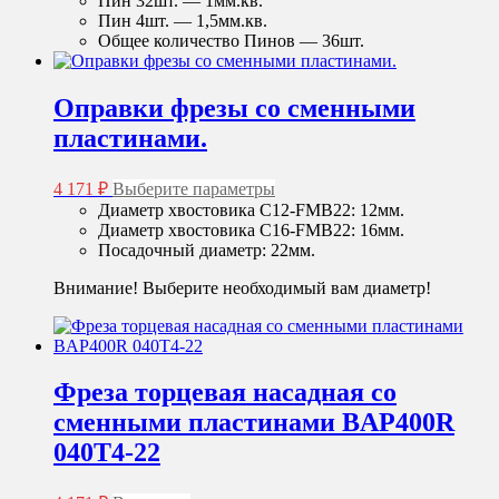
Пин 32шт. — 1мм.кв.
Пин 4шт. — 1,5мм.кв.
Общее количество Пинов — 36шт.
Оправки фрезы со сменными
пластинами.
Этот
4 171
₽
Выберите параметры
товар
Диаметр хвостовика C12-FMB22: 12мм.
имеет
Диаметр хвостовика C16-FMB22: 16мм.
несколько
Посадочный диаметр: 22мм.
вариаций.
Опции
Внимание! Выберите необходимый вам диаметр!
можно
выбрать
на
странице
товара.
Фреза торцевая насадная со
сменными пластинами BAP400R
040T4-22